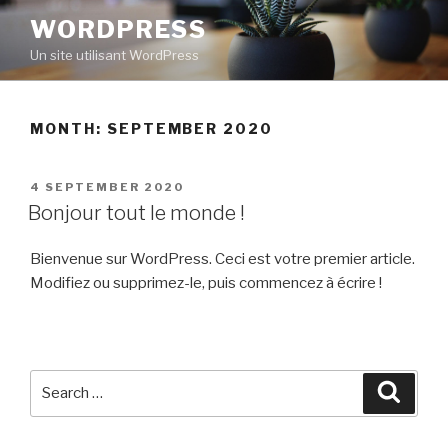
Skip
WORDPRESS
to
Un site utilisant WordPress
content
MONTH:
SEPTEMBER 2020
POSTED
4 SEPTEMBER 2020
ON
Bonjour tout le monde !
Bienvenue sur WordPress. Ceci est votre premier article.
Modifiez ou supprimez-le, puis commencez à écrire !
Search
Searc
for: