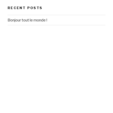
RECENT POSTS
Bonjour tout le monde !
RECENT COMMENTS
Un commentateur WordPress
on
Bonjour tout le monde !
ARCHIVES
September 2020
CATEGORIES