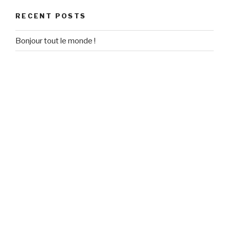
RECENT POSTS
Bonjour tout le monde !
RECENT COMMENTS
Un commentateur WordPress
on
Bonjour tout le monde !
ARCHIVES
September 2020
CATEGORIES