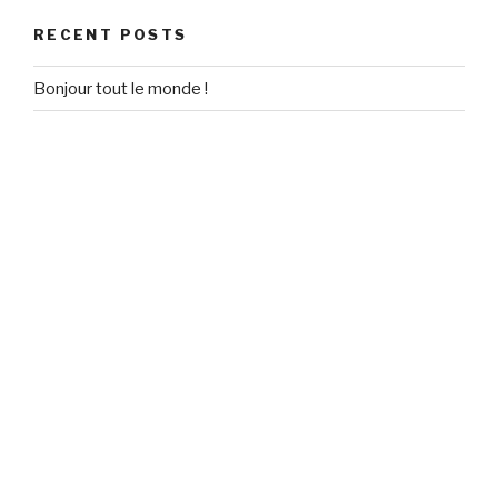
RECENT POSTS
Bonjour tout le monde !
RECENT COMMENTS
Un commentateur WordPress
on
Bonjour tout le monde !
ARCHIVES
September 2020
CATEGORIES