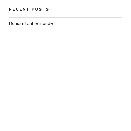
RECENT POSTS
Bonjour tout le monde !
RECENT COMMENTS
Un commentateur WordPress
on
Bonjour tout le monde !
ARCHIVES
September 2020
CATEGORIES