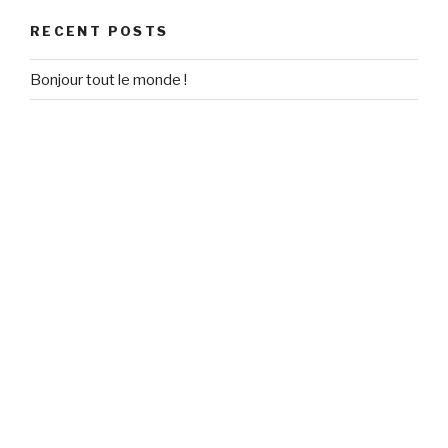
RECENT POSTS
Bonjour tout le monde !
RECENT COMMENTS
Un commentateur WordPress
on
Bonjour tout le monde !
ARCHIVES
September 2020
CATEGORIES