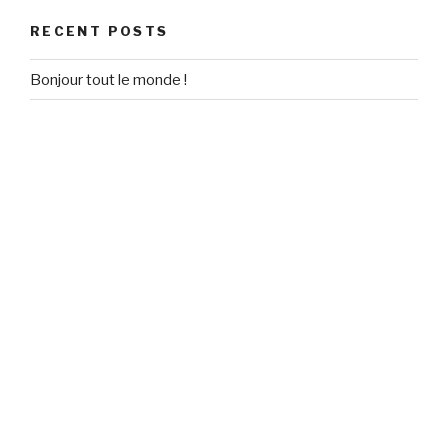
RECENT POSTS
Bonjour tout le monde !
RECENT COMMENTS
Un commentateur WordPress
on
Bonjour tout le monde !
ARCHIVES
September 2020
CATEGORIES