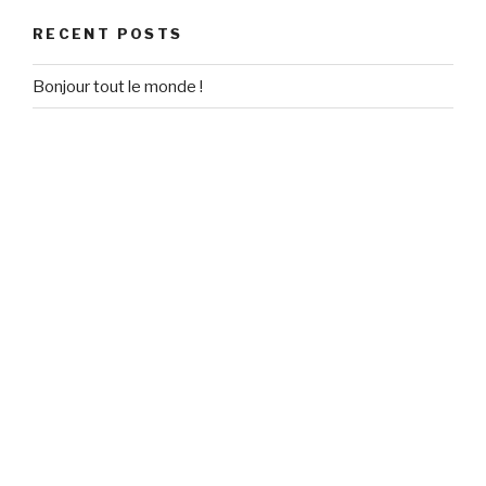
RECENT POSTS
Bonjour tout le monde !
RECENT COMMENTS
Un commentateur WordPress
on
Bonjour tout le monde !
ARCHIVES
September 2020
CATEGORIES