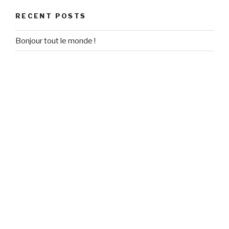
RECENT POSTS
Bonjour tout le monde !
RECENT COMMENTS
Un commentateur WordPress
on
Bonjour tout le monde !
ARCHIVES
September 2020
CATEGORIES