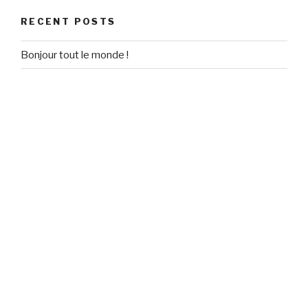
RECENT POSTS
Bonjour tout le monde !
RECENT COMMENTS
Un commentateur WordPress
on
Bonjour tout le monde !
ARCHIVES
September 2020
CATEGORIES