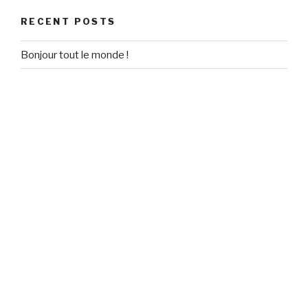
RECENT POSTS
Bonjour tout le monde !
RECENT COMMENTS
Un commentateur WordPress
on
Bonjour tout le monde !
ARCHIVES
September 2020
CATEGORIES