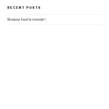
RECENT POSTS
Bonjour tout le monde !
RECENT COMMENTS
Un commentateur WordPress
on
Bonjour tout le monde !
ARCHIVES
September 2020
CATEGORIES