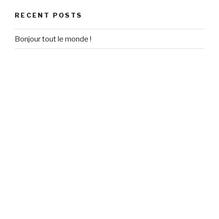
RECENT POSTS
Bonjour tout le monde !
RECENT COMMENTS
Un commentateur WordPress
on
Bonjour tout le monde !
ARCHIVES
September 2020
CATEGORIES