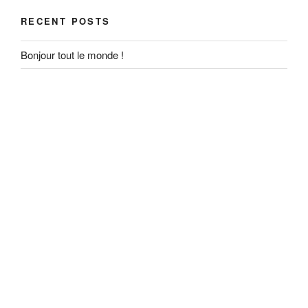
RECENT POSTS
Bonjour tout le monde !
RECENT COMMENTS
Un commentateur WordPress
on
Bonjour tout le monde !
ARCHIVES
September 2020
CATEGORIES