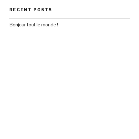
RECENT POSTS
Bonjour tout le monde !
RECENT COMMENTS
Un commentateur WordPress
on
Bonjour tout le monde !
ARCHIVES
September 2020
CATEGORIES