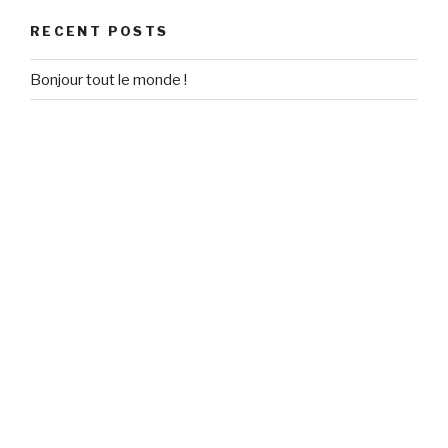
RECENT POSTS
Bonjour tout le monde !
RECENT COMMENTS
Un commentateur WordPress
on
Bonjour tout le monde !
ARCHIVES
September 2020
CATEGORIES