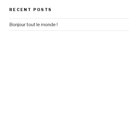
RECENT POSTS
Bonjour tout le monde !
RECENT COMMENTS
Un commentateur WordPress
on
Bonjour tout le monde !
ARCHIVES
September 2020
CATEGORIES