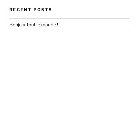
RECENT POSTS
Bonjour tout le monde !
RECENT COMMENTS
Un commentateur WordPress
on
Bonjour tout le monde !
ARCHIVES
September 2020
CATEGORIES