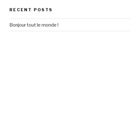
RECENT POSTS
Bonjour tout le monde !
RECENT COMMENTS
Un commentateur WordPress
on
Bonjour tout le monde !
ARCHIVES
September 2020
CATEGORIES