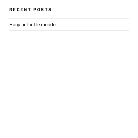
RECENT POSTS
Bonjour tout le monde !
RECENT COMMENTS
Un commentateur WordPress
on
Bonjour tout le monde !
ARCHIVES
September 2020
CATEGORIES