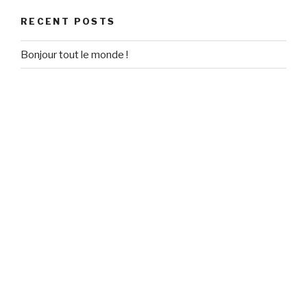
RECENT POSTS
Bonjour tout le monde !
RECENT COMMENTS
Un commentateur WordPress
on
Bonjour tout le monde !
ARCHIVES
September 2020
CATEGORIES