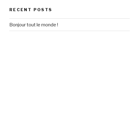
RECENT POSTS
Bonjour tout le monde !
RECENT COMMENTS
Un commentateur WordPress
on
Bonjour tout le monde !
ARCHIVES
September 2020
CATEGORIES