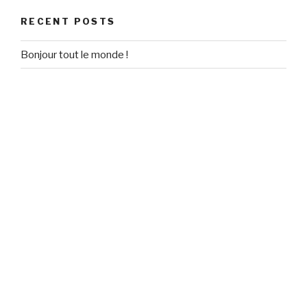
RECENT POSTS
Bonjour tout le monde !
RECENT COMMENTS
Un commentateur WordPress
on
Bonjour tout le monde !
ARCHIVES
September 2020
CATEGORIES