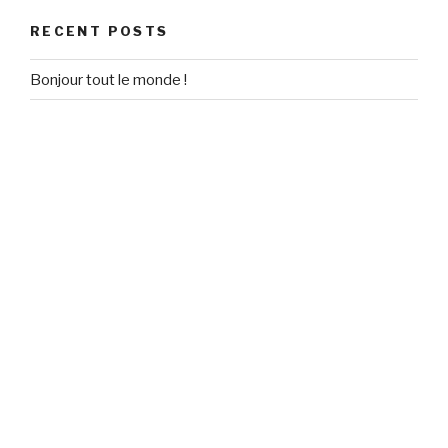
RECENT POSTS
Bonjour tout le monde !
RECENT COMMENTS
Un commentateur WordPress
on
Bonjour tout le monde !
ARCHIVES
September 2020
CATEGORIES