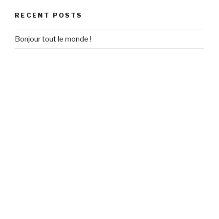
RECENT POSTS
Bonjour tout le monde !
RECENT COMMENTS
Un commentateur WordPress
on
Bonjour tout le monde !
ARCHIVES
September 2020
CATEGORIES