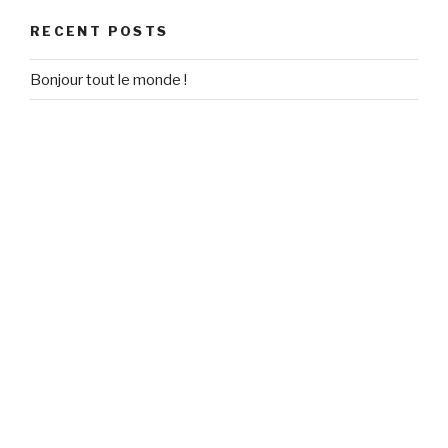
RECENT POSTS
Bonjour tout le monde !
RECENT COMMENTS
Un commentateur WordPress
on
Bonjour tout le monde !
ARCHIVES
September 2020
CATEGORIES