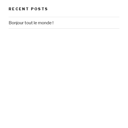
RECENT POSTS
Bonjour tout le monde !
RECENT COMMENTS
Un commentateur WordPress
on
Bonjour tout le monde !
ARCHIVES
September 2020
CATEGORIES