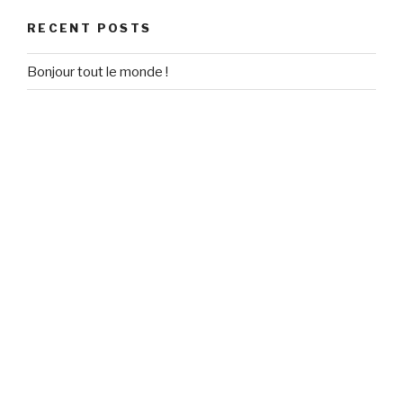
RECENT POSTS
Bonjour tout le monde !
RECENT COMMENTS
Un commentateur WordPress
on
Bonjour tout le monde !
ARCHIVES
September 2020
CATEGORIES