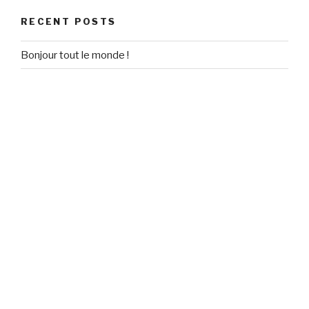
RECENT POSTS
Bonjour tout le monde !
RECENT COMMENTS
Un commentateur WordPress
on
Bonjour tout le monde !
ARCHIVES
September 2020
CATEGORIES