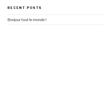
RECENT POSTS
Bonjour tout le monde !
RECENT COMMENTS
Un commentateur WordPress
on
Bonjour tout le monde !
ARCHIVES
September 2020
CATEGORIES