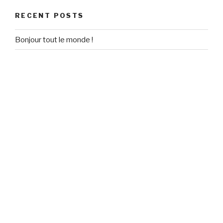
RECENT POSTS
Bonjour tout le monde !
RECENT COMMENTS
Un commentateur WordPress
on
Bonjour tout le monde !
ARCHIVES
September 2020
CATEGORIES