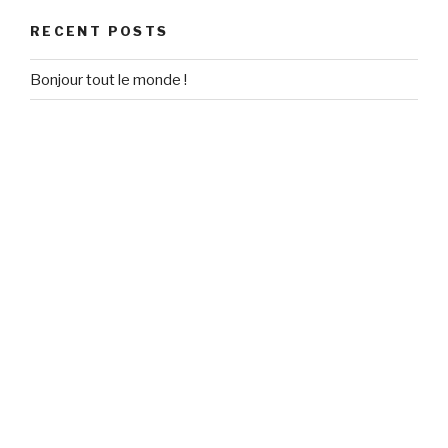
RECENT POSTS
Bonjour tout le monde !
RECENT COMMENTS
Un commentateur WordPress
on
Bonjour tout le monde !
ARCHIVES
September 2020
CATEGORIES