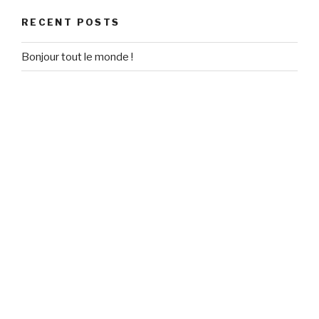
RECENT POSTS
Bonjour tout le monde !
RECENT COMMENTS
Un commentateur WordPress
on
Bonjour tout le monde !
ARCHIVES
September 2020
CATEGORIES