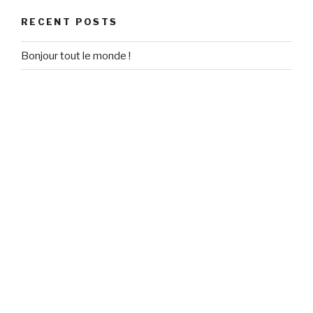
RECENT POSTS
Bonjour tout le monde !
RECENT COMMENTS
Un commentateur WordPress
on
Bonjour tout le monde !
ARCHIVES
September 2020
CATEGORIES