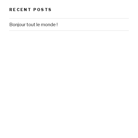
RECENT POSTS
Bonjour tout le monde !
RECENT COMMENTS
Un commentateur WordPress
on
Bonjour tout le monde !
ARCHIVES
September 2020
CATEGORIES