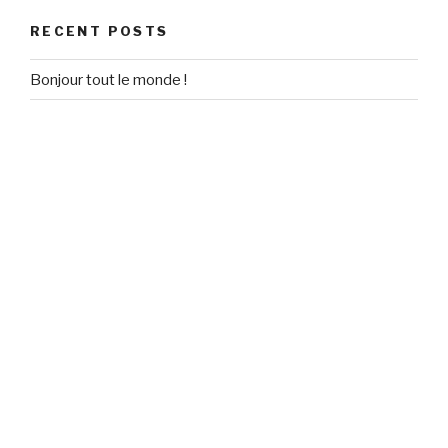
RECENT POSTS
Bonjour tout le monde !
RECENT COMMENTS
Un commentateur WordPress
on
Bonjour tout le monde !
ARCHIVES
September 2020
CATEGORIES