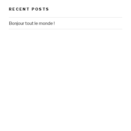
RECENT POSTS
Bonjour tout le monde !
RECENT COMMENTS
Un commentateur WordPress
on
Bonjour tout le monde !
ARCHIVES
September 2020
CATEGORIES