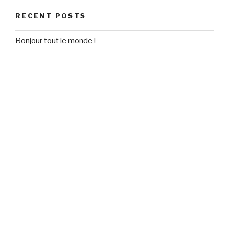
RECENT POSTS
Bonjour tout le monde !
RECENT COMMENTS
Un commentateur WordPress
on
Bonjour tout le monde !
ARCHIVES
September 2020
CATEGORIES