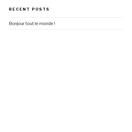
RECENT POSTS
Bonjour tout le monde !
RECENT COMMENTS
Un commentateur WordPress
on
Bonjour tout le monde !
ARCHIVES
September 2020
CATEGORIES