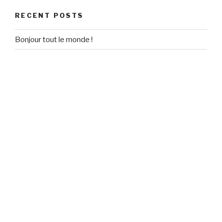
RECENT POSTS
Bonjour tout le monde !
RECENT COMMENTS
Un commentateur WordPress
on
Bonjour tout le monde !
ARCHIVES
September 2020
CATEGORIES