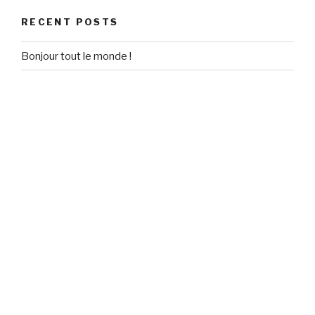
RECENT POSTS
Bonjour tout le monde !
RECENT COMMENTS
Un commentateur WordPress
on
Bonjour tout le monde !
ARCHIVES
September 2020
CATEGORIES