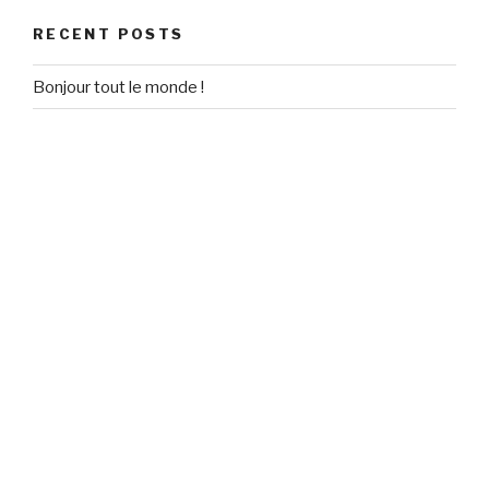
RECENT POSTS
Bonjour tout le monde !
RECENT COMMENTS
Un commentateur WordPress
on
Bonjour tout le monde !
ARCHIVES
September 2020
CATEGORIES