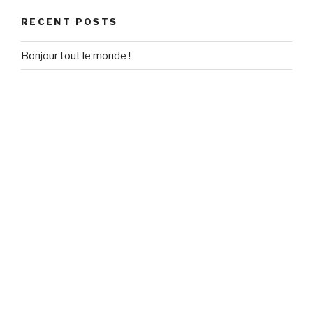
RECENT POSTS
Bonjour tout le monde !
RECENT COMMENTS
Un commentateur WordPress
on
Bonjour tout le monde !
ARCHIVES
September 2020
CATEGORIES