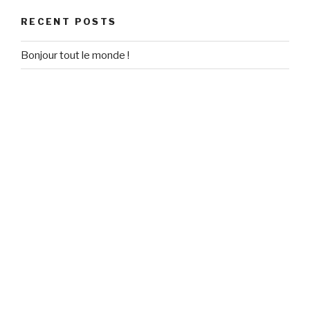
RECENT POSTS
Bonjour tout le monde !
RECENT COMMENTS
Un commentateur WordPress
on
Bonjour tout le monde !
ARCHIVES
September 2020
CATEGORIES