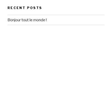
RECENT POSTS
Bonjour tout le monde !
RECENT COMMENTS
Un commentateur WordPress
on
Bonjour tout le monde !
ARCHIVES
September 2020
CATEGORIES