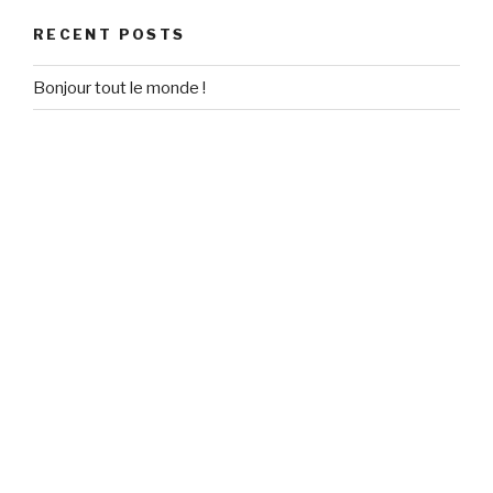
RECENT POSTS
Bonjour tout le monde !
RECENT COMMENTS
Un commentateur WordPress
on
Bonjour tout le monde !
ARCHIVES
September 2020
CATEGORIES