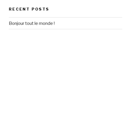
RECENT POSTS
Bonjour tout le monde !
RECENT COMMENTS
Un commentateur WordPress
on
Bonjour tout le monde !
ARCHIVES
September 2020
CATEGORIES