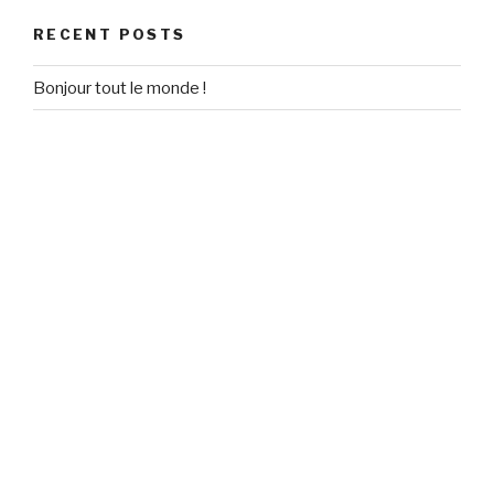
RECENT POSTS
Bonjour tout le monde !
RECENT COMMENTS
Un commentateur WordPress
on
Bonjour tout le monde !
ARCHIVES
September 2020
CATEGORIES