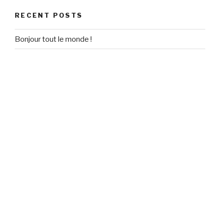
RECENT POSTS
Bonjour tout le monde !
RECENT COMMENTS
Un commentateur WordPress
on
Bonjour tout le monde !
ARCHIVES
September 2020
CATEGORIES