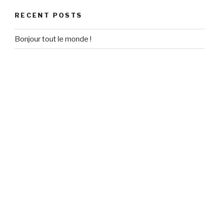
RECENT POSTS
Bonjour tout le monde !
RECENT COMMENTS
Un commentateur WordPress
on
Bonjour tout le monde !
ARCHIVES
September 2020
CATEGORIES